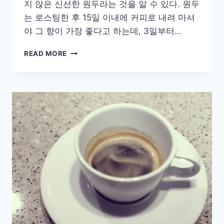
지 않은 신선한 원두라는 것을 알 수 있다. 원두
는 로스팅한 후 15일 이내에 커피로 내려 마셔
야 그 향이 가장 좋다고 하는데, 3일부터…
[COFFEE]
READ MORE
유
니
온
커
피
로
스
터
표
코
스
타
리
카
타
라