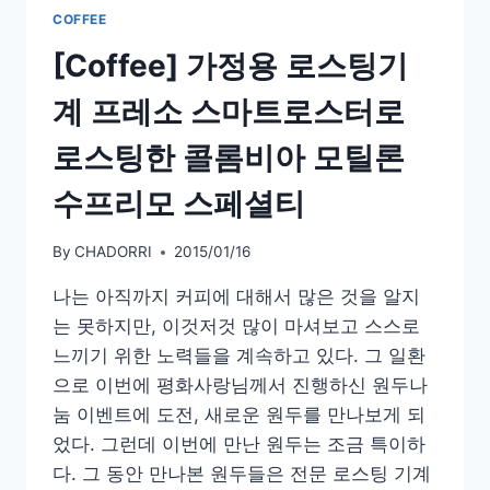
스
COFFEE
프
[Coffee] 가정용 로스팅기
레
소
계 프레소 스마트로스터로
블
랜
로스팅한 콜롬비아 모틸론
드
수프리모 스페셜티
By
CHADORRI
2015/01/16
나는 아직까지 커피에 대해서 많은 것을 알지
는 못하지만, 이것저것 많이 마셔보고 스스로
느끼기 위한 노력들을 계속하고 있다. 그 일환
으로 이번에 평화사랑님께서 진행하신 원두나
눔 이벤트에 도전, 새로운 원두를 만나보게 되
었다. 그런데 이번에 만난 원두는 조금 특이하
다. 그 동안 만나본 원두들은 전문 로스팅 기계