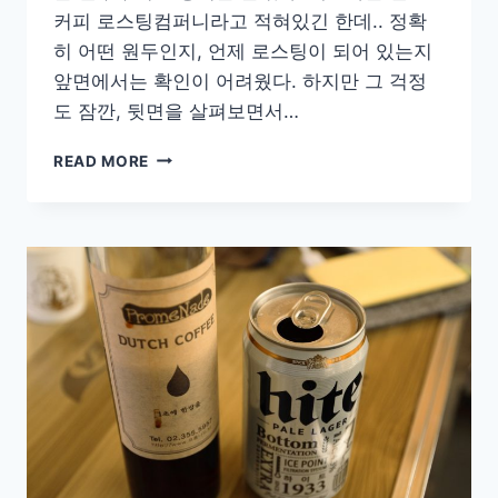
커피 로스팅컴퍼니라고 적혀있긴 한데.. 정확
히 어떤 원두인지, 언제 로스팅이 되어 있는지
앞면에서는 확인이 어려웠다. 하지만 그 걱정
도 잠깐, 뒷면을 살펴보면서…
[COFFEE]
READ MORE
에
스
프
레
소
가
더
잘
어
울
리
는
예
가