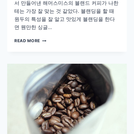
서 만들어낸 해머스미스의 블랜드 커피가 나한
테는 가장 잘 맞는 것 같았다. 블랜딩을 할 때
원두의 특성을 잘 알고 맛있게 블랜딩을 한다
면 웬만한 싱글…
[COFFEE]
READ MORE
맛
있
는
원
두
커
피
를
마
시
기
위
한
조
건