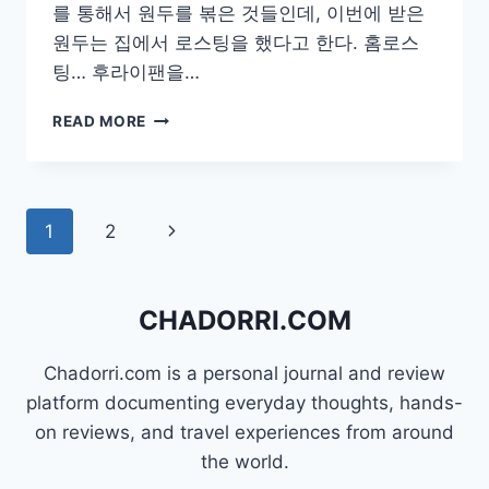
를 통해서 원두를 볶은 것들인데, 이번에 받은
원두는 집에서 로스팅을 했다고 한다. 홈로스
팅… 후라이팬을…
[COFFEE]
READ MORE
가
정
용
로
Page
Next
1
2
스
팅
navigation
Page
기
계
CHADORRI.COM
프
레
소
Chadorri.com is a personal journal and review
스
platform documenting everyday thoughts, hands-
마
on reviews, and travel experiences from around
트
the world.
로
스