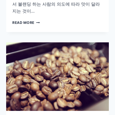
서 블랜딩 하는 사람의 의도에 따라 맛이 달라
지는 것이…
[COFFEE]
READ MORE
부
드
러
운
커
피,
원
두
쇼
핑
몰
프
롬
나
드
의
에