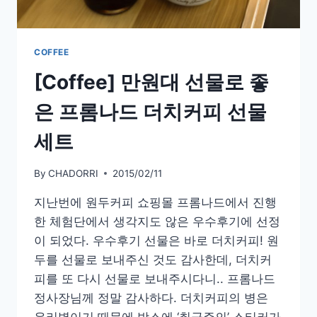
체
프
시
음
COFFEE
기
[Coffee] 만원대 선물로 좋
BY
엘
은 프롬나드 더치커피 선물
스
커
세트
피
By
CHADORRI
2015/02/11
지난번에 원두커피 쇼핑몰 프롬나드에서 진행
한 체험단에서 생각지도 않은 우수후기에 선정
이 되었다. 우수후기 선물은 바로 더치커피! 원
두를 선물로 보내주신 것도 감사한데, 더치커
피를 또 다시 선물로 보내주시다니.. 프롬나드
정사장님께 정말 감사하다. 더치커피의 병은
유리병이기 때문에 박스에 ‘취급주의’ 스티커가