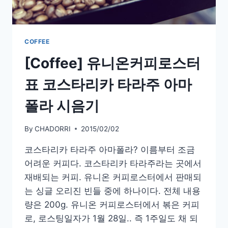
커
피
선
물
COFFEE
세
[Coffee] 유니온커피로스터
트
표 코스타리카 타라주 아마
폴라 시음기
By
CHADORRI
2015/02/02
코스타리카 타라주 아마폴라? 이름부터 조금
어려운 커피다. 코스타리카 타라주라는 곳에서
재배되는 커피. 유니온 커피로스터에서 판매되
는 싱글 오리진 빈들 중에 하나이다. 전체 내용
량은 200g. 유니온 커피로스터에서 볶은 커피
로, 로스팅일자가 1월 28일.. 즉 1주일도 채 되