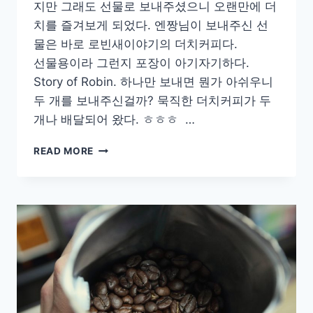
지만 그래도 선물로 보내주셨으니 오랜만에 더
치를 즐겨보게 되었다. 엔짱님이 보내주신 선
물은 바로 로빈새이야기의 더치커피다.
선물용이라 그런지 포장이 아기자기하다.
Story of Robin. 하나만 보내면 뭔가 아쉬우니
두 개를 보내주신걸까? 묵직한 더치커피가 두
개나 배달되어 왔다. ㅎㅎㅎ …
[COFFEE]
READ MORE
부
드
럽
고
맛
있
는
선
물
용
더