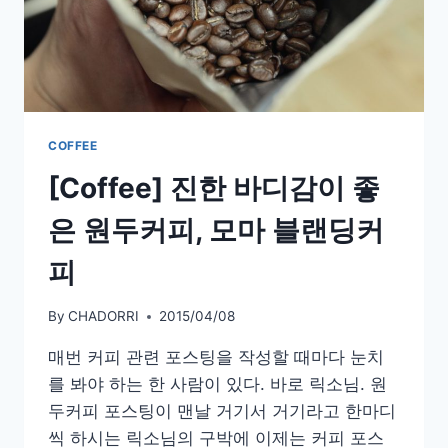
치
커
피,
로
빈
새
이
COFFEE
야
[Coffee] 진한 바디감이 좋
기
더
은 원두커피, 모마 블랜딩커
치
커
피
피
By
CHADORRI
2015/04/08
매번 커피 관련 포스팅을 작성할 때마다 눈치
를 봐야 하는 한 사람이 있다. 바로 릭소님. 원
두커피 포스팅이 맨날 거기서 거기라고 한마디
씩 하시는 릭소님의 구박에 이제는 커피 포스