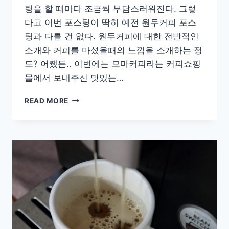
팅을 할 때마다 조금씩 부담스러워진다. 그렇
다고 이번 포스팅이 딱히 예전 원두커피 포스
팅과 다를 건 없다. 원두커피에 대한 전반적인
소개와 커피를 마셨을때의 느낌을 소개하는 정
도? 어쨌든.. 이번에는 모마커피라는 커피쇼핑
몰에서 보내주신 맛있는…
[COFFEE]
READ MORE
진
한
바
디
감
이
좋
은
원
두
커
피,