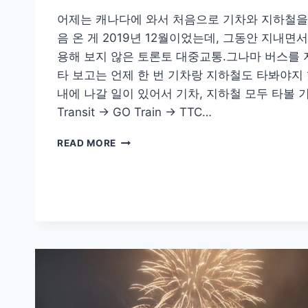
어제는 캐나다에 와서 처음으로 기차와 지하철을
음 온 게 2019년 12월이었는데, 그동안 지내면
용해 보지 않은 토론토 대중교통.그나마 버스를
타 보고는 언제 한 번 기차랑 지하철도 타봐야지 
내에 나갈 일이 있어서 기차, 지하철 모두 타볼 기회가
Transit → GO Train → TTC…
캐
READ MORE
나
다
토
론
토
대
중
교
통
체
험