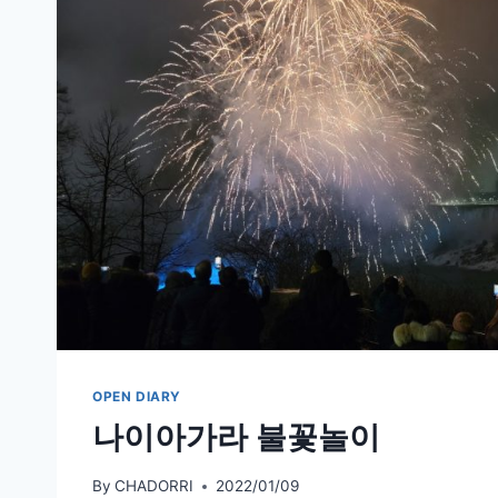
해
보
기
OPEN DIARY
나이아가라 불꽃놀이
By
CHADORRI
2022/01/09