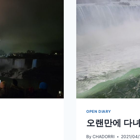
–
4
년
만
에
다
시
쓰
는
이
야
기
OPEN DIARY
오랜만에 다녀
By
CHADORRI
2021/04/