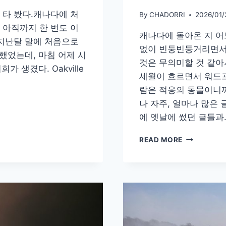
 타 봤다.캐나다에 처
By
CHADORRI
2026/01/
서 아직까지 한 번도 이
캐나다에 돌아온 지 어
 지난달 말에 처음으로
없이 빈둥빈둥거리면서
했었는데, 마침 어제 시
것은 무의미할 것 같아
 생겼다. Oakville
세월이 흐르면서 워드
람은 적응의 동물이니까
나 자주, 얼마나 많은
에 옛날에 썼던 글들과
엄
READ MORE
청
나
게
쏟
아
진
폭
설