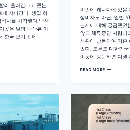
 빨리 흘러간다고 했는
이번에 캐나다에 있을 
르게 지나간다. 생일 하
생비자도 아닌, 일반 e
침식사를 시작했다.남산
는지에 대해 궁금했었는
 이곳은 일명 남산뷰 이
않고 체류중인 사람이
서 한국 오기 전에…
사관에 방문하여 기존 
있다. 토론토 대한민국
이곳에 방문하면 여권
여
READ MORE
행
중
에
여
권
재
발
급
받
기