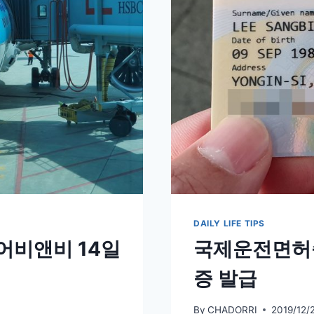
(캐
나
다
토
론
토
총
영
사
관)
DAILY LIFE TIPS
어비앤비 14일
국제운전면허
증 발급
By
CHADORRI
2019/12/