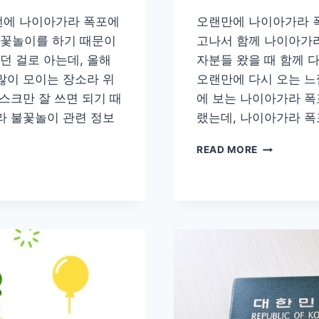
번에 나이아가라 폭포에
오랜만에 나이아가라 
불꽃놀이를 하기 때문이
고나서 함께 나이아가라 
던 걸로 아는데, 올해
자분들 왔을 때 함께 
많이 모이는 장소라 위
오랜만에 다시 오는 느
스크만 잘 쓰면 되기 때
에 보는 나이아가라 폭
라 불꽃놀이 관련 정보
랬는데, 나이아가라 폭포
오
READ MORE
랜
만
에
다
녀
온
나
이
아
가
라