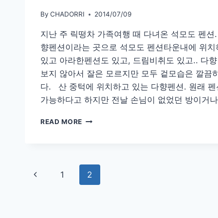
By
CHADORRI
2014/07/09
지난 주 릭떵차 가족여행 때 다녀온 석모도 펜션.
향펜션이라는 곳으로 석모도 펜션타운내에 위치
있고 아라한펜션도 있고, 드림비취도 있고.. 다향
보지 않아서 잘은 모르지만 모두 겉모습은 깔끔
다. 산 중턱에 위치하고 있는 다향펜션. 원래 
가능하다고 하지만 전날 손님이 없었던 방이거나
[석
READ MORE
모
도
펜
션]
Page
아
Previous
1
2
이
navigation
들
Page
이
놀