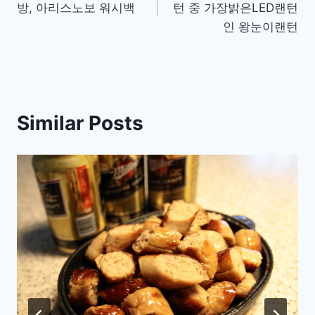
방, 아리스노보 워시백
턴 중 가장밝은LED랜턴
인 왕눈이랜턴
Similar Posts