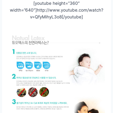
[youtube height=”360″
width=”640″]http://www.youtube.com/watch?
v=QfyMihyL3o8[/youtube]