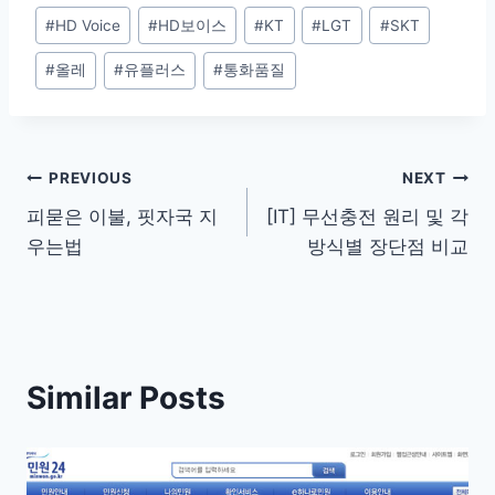
Post
#
HD Voice
#
HD보이스
#
KT
#
LGT
#
SKT
Tags:
#
올레
#
유플러스
#
통화품질
Post
PREVIOUS
NEXT
피묻은 이불, 핏자국 지
[IT] 무선충전 원리 및 각
navigation
우는법
방식별 장단점 비교
Similar Posts