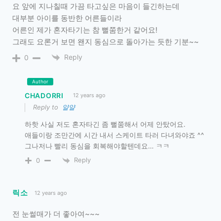
요 앞에 지나칠때 가끔 타고싶은 마음이 들긴하는데
대부분 아이를 동반한 어른들이라
어른인 제가 혼자타기는 참 뻘쭘한거 같어요!
그래도 요론거 보면 왠지 동심으로 돌아가는 듯한 기분~~
Reply
0
Author
CHADORRI
12 years ago
Reply to
얄얄
하핫 사실 저도 혼자타긴 좀 뻘쭘해서 어제 안탔어요.
애들이랑 조만간에 시간 내서 스케이트 타러 다녀와야죠 ^^
그나저나 빨리 동심을 회복해야할텐데요… ㅋㅋ
Reply
0
릭소
12 years ago
전 눈썰매가 더 좋아여~~~