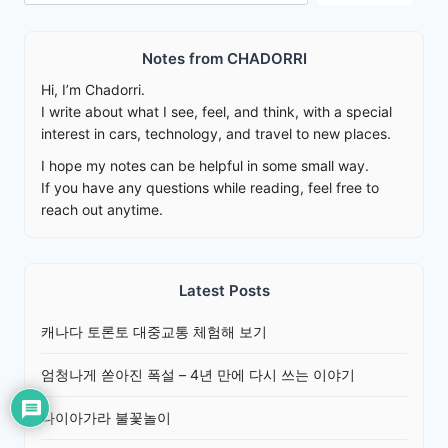
Notes from CHADORRI
Hi, I’m Chadorri.
I write about what I see, feel, and think, with a special
interest in cars, technology, and travel to new places.
I hope my notes can be helpful in some small way.
If you have any questions while reading, feel free to
reach out anytime.
Latest Posts
캐나다 토론토 대중교통 체험해 보기
엄청나게 쏟아진 폭설 – 4년 만에 다시 쓰는 이야기
나이아가라 불꽃놀이