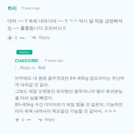
하리
11 years ago
대박 ~~ !! 쑥쑥 내려가네 ~~ !! ㅋㅋ 역시 덜 먹음 금방빠져
잉 ~~ 훌륭합니다 오라버늬 !!
Reply
0
Author
CHADORRI
11 years ago
Reply to
하리
아무래도 내 원래 몸무게였던 84~85kg 정도까지는 무난하
게 내려갈 것 같아.
그래도 제법 오랫동안 유지했던 몸무게니까 몸이 회귀본능
을 따라 살을 빼겠지.
80~85kg 구간 다이어트가 제일 힘들 것 같은데, 가능하면
미리 쑥쑥 내려놔야 목표달성 가능할 것 같아서. ㅎㅎㅎ
Reply
0