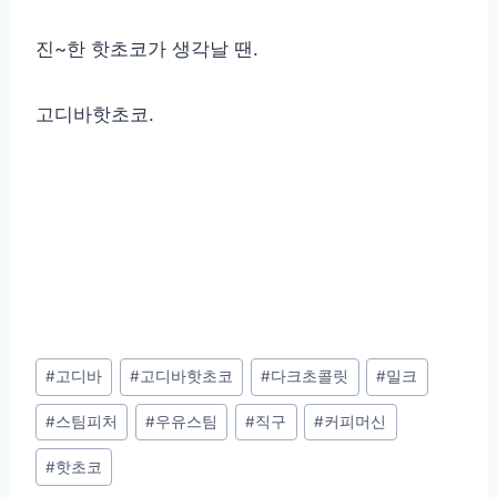
진~한 핫초코가 생각날 땐.
고디바핫초코.
Post
#
고디바
#
고디바핫초코
#
다크초콜릿
#
밀크
Tags:
#
스팀피처
#
우유스팀
#
직구
#
커피머신
#
핫초코