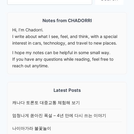
Notes from CHADORRI
Hi, I’m Chadorri.
I write about what I see, feel, and think, with a special
interest in cars, technology, and travel to new places.
I hope my notes can be helpful in some small way.
If you have any questions while reading, feel free to
reach out anytime.
Latest Posts
캐나다 토론토 대중교통 체험해 보기
엄청나게 쏟아진 폭설 – 4년 만에 다시 쓰는 이야기
나이아가라 불꽃놀이