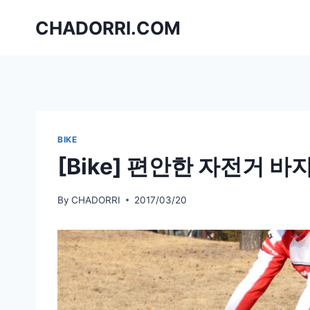
Skip
CHADORRI.COM
to
content
BIKE
[Bike] 편안한 자전거 바
By
CHADORRI
2017/03/20