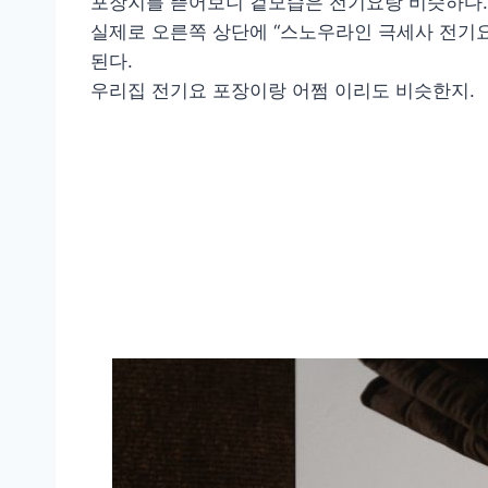
포장지를 뜯어보니 겉모습은 전기요랑 비슷하다.
실제로 오른쪽 상단에 “스노우라인 극세사 전기요
된다.
우리집 전기요 포장이랑 어쩜 이리도 비슷한지.