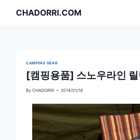
Skip
CHADORRI.COM
to
content
CAMPING GEAR
[캠핑용품] 스노우라인 
By
CHADORRI
2014/01/18