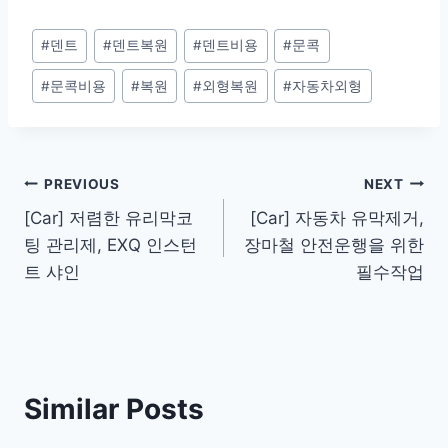
Post
#
덴트
#
덴트복원
#
덴트비용
#
문콕
Tags:
#
문콕비용
#
복원
#
외형복원
#
자동차외형
Post
PREVIOUS
NEXT
[Car] 저렴한 유리막코
[Car] 자동차 유막제거,
navigation
팅 관리제, EXQ 인스턴
장마철 안전운행을 위한
트 샤인
필수작업
Similar Posts