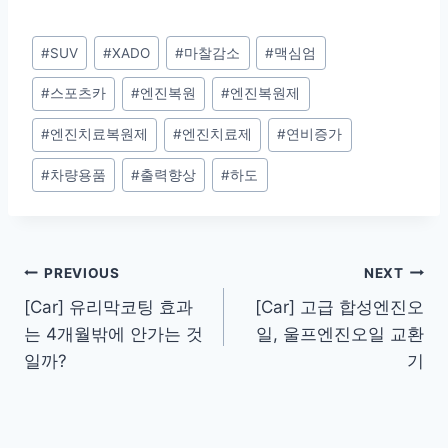
Post
#
SUV
#
XADO
#
마찰감소
#
맥심엄
Tags:
#
스포츠카
#
엔진복원
#
엔진복원제
#
엔진치료복원제
#
엔진치료제
#
연비증가
#
차량용품
#
출력향상
#
하도
Post
PREVIOUS
NEXT
[Car] 유리막코팅 효과
[Car] 고급 합성엔진오
navigation
는 4개월밖에 안가는 것
일, 울프엔진오일 교환
일까?
기