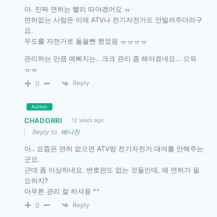
아. 진짜 면허는 빨리 따야겠어요 ㅠ
면허없는 사람은 이제 ATV나 전기자전거도 안빌려주더라구
요.
우도를 자전거로 돌을뻔 했었음 ㅠㅠㅠㅠ
관리하는 만큼 예뻐지는.. 크크 관리 좀 해야겠네요… 으윽
ㅠㅠ
Reply
0
Author
CHADORRI
12 years ago
Reply to
베니진
아.. 요즘은 면허 없으면 ATV랑 전기자전거 대여를 안해주는
군요.
근데 좀 이상하네요. 번호판도 없는 것들인데, 왜 면허가 필
요하지?
아무튼 관리 잘 하셔용 ^^
Reply
0