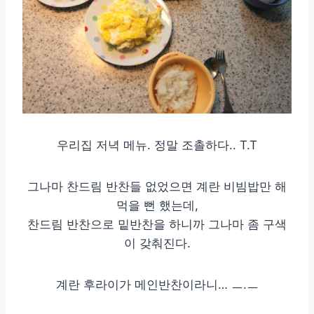
우리집 저녁 메뉴. 정말 조촐하다.. T.T
그나마 찬드림 반찬들 없었으면 계란 비빔밥만 해
먹을 뻔 했는데,
찬드림 반찬으로 밑반찬을 하니까 그나마 좀 구색
이 갖춰진다.
계란 후라이가 메인반찬이라니… ㅡ.ㅡ