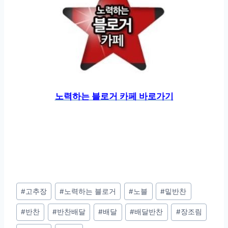
노력하는 블로거 카페 바로가기
Post
#
고추장
#
노력하는 블로거
#
노블
#
밑반찬
Tags:
#
반찬
#
반찬배달
#
배달
#
배달반찬
#
장조림