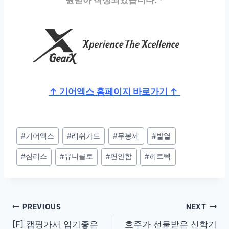
원받아 작성되었습니다. *
↑ 기어엑스 홈페이지 바로가기 ↑
Post
#
기어엑스
#
래쉬가드
#
무봉제
#
발열
Tags:
#
심리스
#
유니클로
#
편안함
#
히트텍
Post
PREVIOUS
NEXT
[F] 캠핑가서 입기좋은
호주가 선물받은 신학기