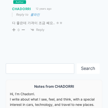
Author
CHADORRI
12 years ago
Reply to
쿨와인
다 좋은데 가격이 조금 쎄요.. ㅎㅎ
Reply
0
Search
Search
Notes from CHADORRI
Hi, I’m Chadorri.
I write about what I see, feel, and think, with a special
interest in cars, technology, and travel to new places.