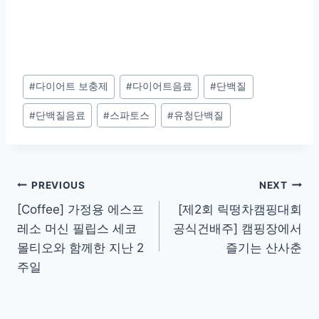
Post
#
다이어트 보충제
#
다이어트음료
#
단백질
Tags:
#
단백질음료
#
스파토스
#
유청단백질
Post
PREVIOUS
NEXT
[Coffee] 가정용 에스프
[제2회 릭떵차캠핑대회
navigation
레소 머신 필립스 세코
공식건배주] 캠핑장에서
몰티오와 함께한 지난 2
즐기는 산사춘
주일