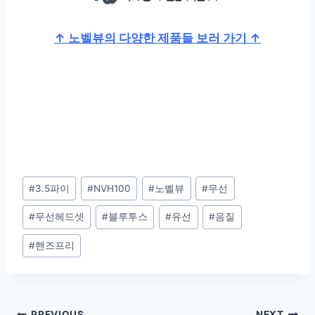
↑ 노벨뷰의 다양한 제품들 보러 가기 ↑
Post
#
3.5파이
#
NVH100
#
노벨뷰
#
무선
Tags:
#
무선헤드셋
#
블루투스
#
유선
#
음질
#
핸즈프리
PREVIOUS
NEXT