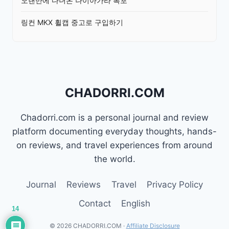
오랜만에 다녀온 나이아가라 폭포
링컨 MKX 휠캡 중고로 구입하기
CHADORRI.COM
Chadorri.com is a personal journal and review
platform documenting everyday thoughts, hands-
on reviews, and travel experiences from around
the world.
Journal
Reviews
Travel
Privacy Policy
Contact
English
14
© 2026 CHADORRI.COM ·
Affiliate Disclosure