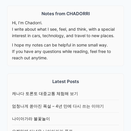
Notes from CHADORRI
Hi, I’m Chadorri.
I write about what I see, feel, and think, with a special
interest in cars, technology, and travel to new places.
I hope my notes can be helpful in some small way.
If you have any questions while reading, feel free to
reach out anytime.
Latest Posts
캐나다 토론토 대중교통 체험해 보기
엄청나게 쏟아진 폭설 – 4년 만에 다시 쓰는 이야기
나이아가라 불꽃놀이