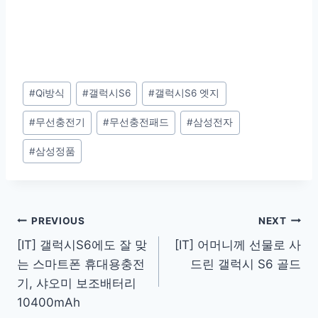
Post
#
Qi방식
#
갤럭시S6
#
갤럭시S6 엣지
Tags:
#
무선충전기
#
무선충전패드
#
삼성전자
#
삼성정품
Post
PREVIOUS
NEXT
[IT] 갤럭시S6에도 잘 맞
[IT] 어머니께 선물로 사
navigation
는 스마트폰 휴대용충전
드린 갤럭시 S6 골드
기, 샤오미 보조배터리
10400mAh