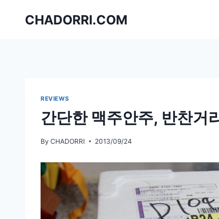
Skip
CHADORRI.COM
to
content
REVIEWS
간단한 맥주안주, 반찬거
By
CHADORRI
2013/09/24