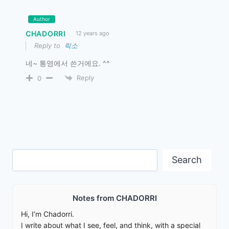
Author
CHADORRI
12 years ago
Reply to
릭소
네~ 통영에서 쓴거에요. ^^
Reply
0
Search
Search
Notes from CHADORRI
Hi, I’m Chadorri.
I write about what I see, feel, and think, with a special