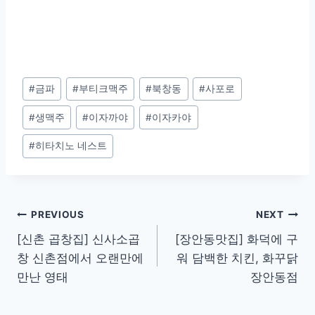
Post
#
금파
#
부티크맥주
#
북창동
#
사포로
Tags:
#
생맥주
#
이자까야
#
이자카야
#
히타치노 네스트
Post
PREVIOUS
NEXT
[신촌 곱창집] 신사소곱
[장안동맛집] 화덕에 구
navigation
창 신촌점에서 오랜만에
워 담백한 치킨, 화꾸닭
만난 영태
장안동점