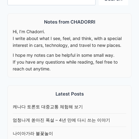
Notes from CHADORRI
Hi, I’m Chadorri.
I write about what I see, feel, and think, with a special
interest in cars, technology, and travel to new places.
I hope my notes can be helpful in some small way.
If you have any questions while reading, feel free to
reach out anytime.
Latest Posts
캐나다 토론토 대중교통 체험해 보기
엄청나게 쏟아진 폭설 – 4년 만에 다시 쓰는 이야기
나이아가라 불꽃놀이