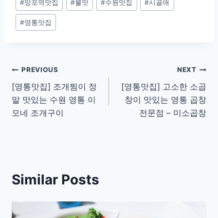
#
망포역맛집
#
불맛
#
수원맛집
#
시골애
#
영통맛집
Post
PREVIOUS
NEXT
[영통맛집] 조개찜이 정
[영통맛집] 고소한 소곱
navigation
말 맛있는 수원 영통 이
창이 맛있는 영통 곱창
모네 조개구이
전문점 – 미소곱창
Similar Posts