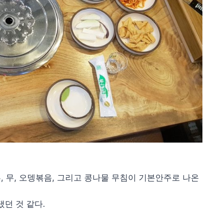
, 무, 오뎅볶음, 그리고 콩나물 무침이 기본안주로 나온
던 것 같다.