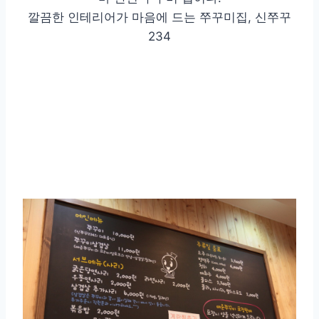
깔끔한 인테리어가 마음에 드는 쭈꾸미집, 신쭈꾸
234