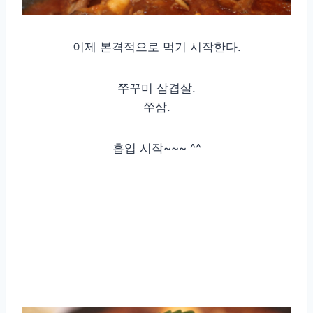
이제 본격적으로 먹기 시작한다.
쭈꾸미 삼겹살.
쭈삼.
흡입 시작~~~ ^^