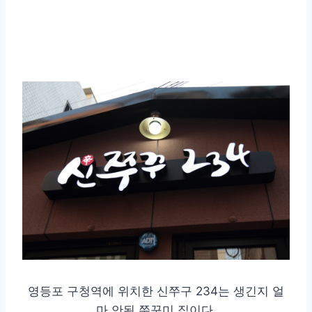
영등포 구청역에 위치한 신쭈구 234는 생긴지 얼
마 안된 쭈꾸미 집이다.