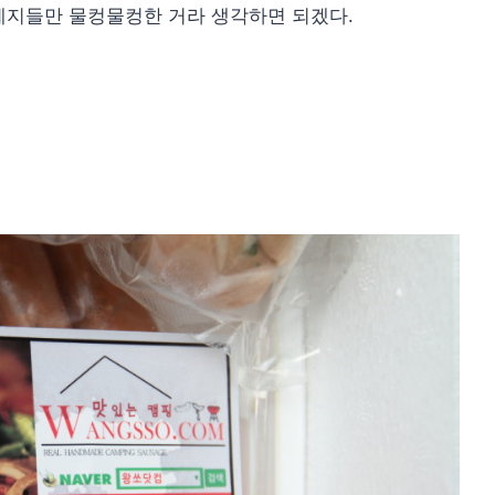
세지들만 물컹물컹한 거라 생각하면 되겠다.