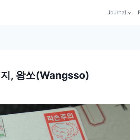
Journal
, 왕쏘(Wangsso)