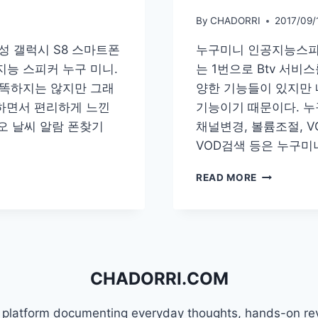
By
CHADORRI
2017/09/
성 갤럭시 S8 스마트폰
누구미니 인공지능스피
지능 스피커 누구 미니.
는 1번으로 Btv 서비
똑똑하지는 않지만 그래
양한 기능들이 있지만 
용하면서 편리하게 느낀
기능이기 때문이다. 누
디오 날씨 알람 폰찾기
채널변경, 볼륨조절, V
VOD검색 등은 누구미
[IT]
READ MORE
누
구
미
니
BTV
연
CHADORRI.COM
결,
인
공
w platform documenting everyday thoughts, hands-on re