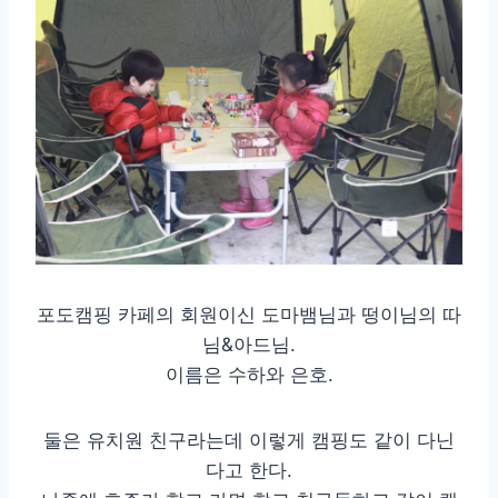
포도캠핑 카페의 회원이신 도마뱀님과 떵이님의 따
님&아드님.
이름은 수하와 은호.
둘은 유치원 친구라는데 이렇게 캠핑도 같이 다닌
다고 한다.