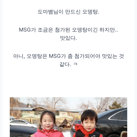
도마뱀님이 만드신 오뎅탕.
MSG가 조금은 첨가된 오뎅탕이긴 하지만..
맛있다.
아니, 오뎅탕은 MSG가 좀 첨가되어야 맛있는 것
같다. ㅋ