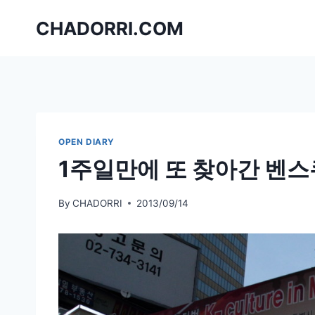
Skip
CHADORRI.COM
to
content
OPEN DIARY
1주일만에 또 찾아간 벤
By
CHADORRI
2013/09/14