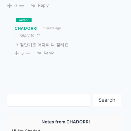
Reply
0
Author
CHADORRI
9 years ago
Reply to
^^
ㅋ 절단기로 어차피 다 잘리죠
Reply
0
Search
Search
Notes from CHADORRI
Hi, I’m Chadorri.