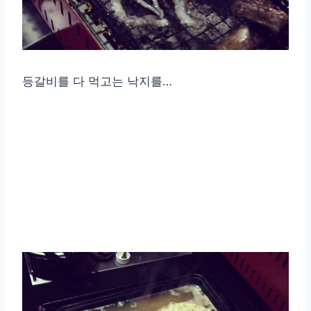
등갈비를 다 먹고는 낙지를…