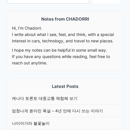
Notes from CHADORRI
Hi, I’m Chadorri.
I write about what I see, feel, and think, with a special
interest in cars, technology, and travel to new places.
I hope my notes can be helpful in some small way.
If you have any questions while reading, feel free to
reach out anytime.
Latest Posts
캐나다 토론토 대중교통 체험해 보기
엄청나게 쏟아진 폭설 – 4년 만에 다시 쓰는 이야기
나이아가라 불꽃놀이