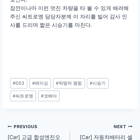
잠깐이나마 이런 멋진 차량을 타 볼 수 있게 배려해
주신 씨트로엥 담당자분께 이 자리를 빌어 감사 인
사를 드리며 짧은 시승기를 마친다.
Post
#
DS3
#
레이싱
#
릭떵차 캠핑
#
시승기
Tags:
#
씨트로엥
#
코베아
Post
PREVIOUS
NEXT
[Car] 고급 합성엔진오
[Car] 자동차배터리 셀