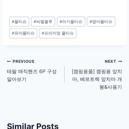
Post
#
물티슈
#
씨엘블루
#
아기물티슈
#
영아물티슈
Tags:
#
유아물티슈
#
프리미엄 물티슈
Post
PREVIOUS
NEXT
테팔 매직핸즈 6P 구성
[캠핑용품] 캠핑용 앞치
navigation
알아보기
마, 베르트렉 앞치마 개
봉&사용기
Similar Posts