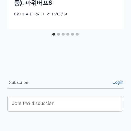
품), 파워버프S
By
CHADORRI
2015/01/19
Login
Subscribe