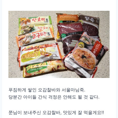
푸짐하게 쌓인 오감찰바와 서울마님죽.
당분간 아이들 간식 걱정은 안해도 될 것 같다.
쭌님이 보내주신 오감찰바, 맛있게 잘 먹을게요!!