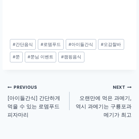
Post
#
간단음식
#
로뎀푸드
#
아이들간식
#
오감찰바
Tags:
#
쭌
#
쭌님 이벤트
#
캠핑음식
Post
PREVIOUS
NEXT
[아이들간식] 간단하게
오랜만에 먹은 과메기,
navigation
먹을 수 있는 로뎀푸드
역시 과메기는 구룡포과
피자마리
메기가 최고