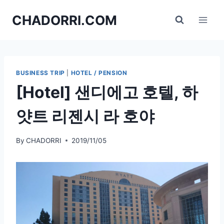
Skip
CHADORRI.COM
to
content
BUSINESS TRIP
|
HOTEL / PENSION
[Hotel] 샌디에고 호텔, 하
얏트 리젠시 라 호야
By
CHADORRI
2019/11/05