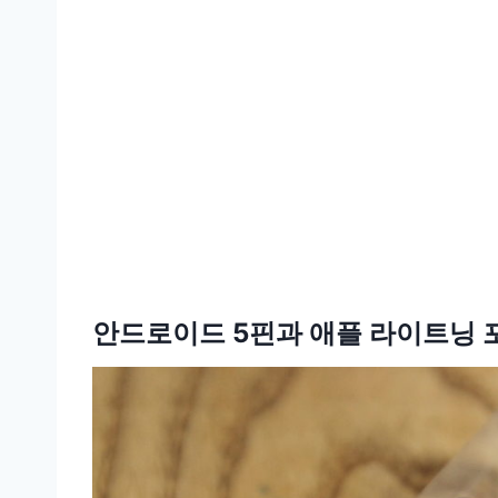
안드로이드 5핀과 애플 라이트닝 