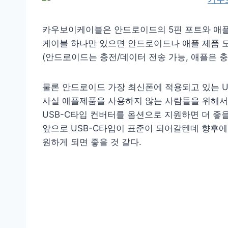
카우보이케이블은 안드로이드의 5핀 포트와 애플
케이블 하나만 있으면 안드로이드나 애플 제품 모
(안드로이드는 충전/데이터 전송 가능, 애플은 충
물론 안드로이드 가장 최신폰에 적용되고 있는 U
사실 애플제품을 사용하지 않는 사람들을 위해서
USB-C타입 컨버터를 옵션으로 지원하면 더 좋을
앞으로 USB-C타입이 표준이 되어갈텐데 향후에
원하게 되면 좋을 것 같다.