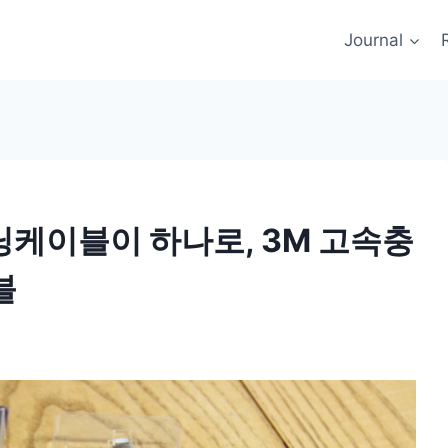
Journal
트닝케이블이 하나로, 3M 고속충
블