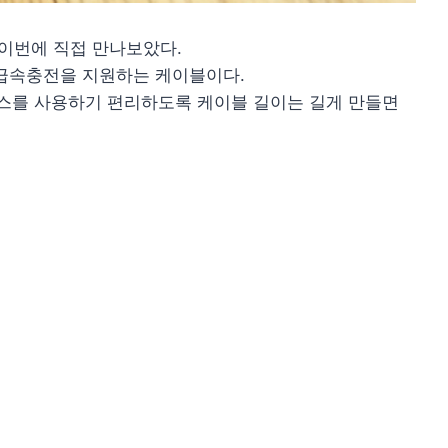
이번에 직접 만나보았다.
급속충전을 지원하는 케이블이다.
스를 사용하기 편리하도록 케이블 길이는 길게 만들면