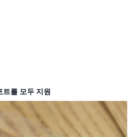
포트를 모두 지원