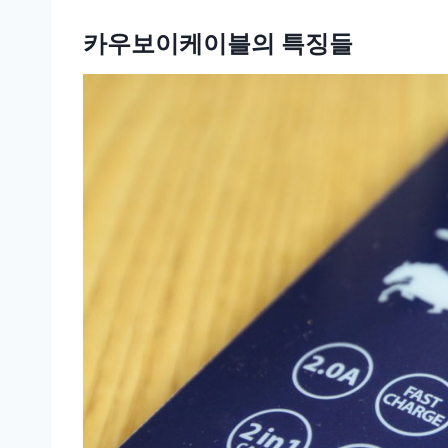
카우보이케이블의 특징들