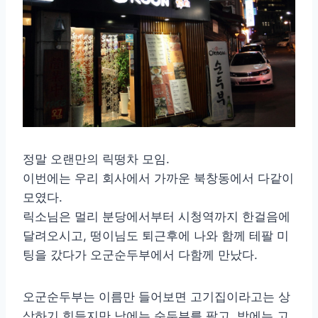
정말 오랜만의 릭떵차 모임.
이번에는 우리 회사에서 가까운 북창동에서 다같이
모였다.
릭소님은 멀리 분당에서부터 시청역까지 한걸음에
달려오시고, 떵이님도 퇴근후에 나와 함께 테팔 미
팅을 갔다가 오군순두부에서 다함께 만났다.
오군순두부는 이름만 들어보면 고기집이라고는 상
상하기 힘들지만 낮에는 순두부를 팔고, 밤에는 고