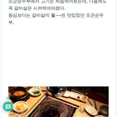
오군순두부에서 고기는 처음먹어보는데, 다음에도
꼭 갈비살은 시켜먹어야겠다.
등심보다는 갈비살이 훨~~씬 맛있었던 오군순두
부.
10