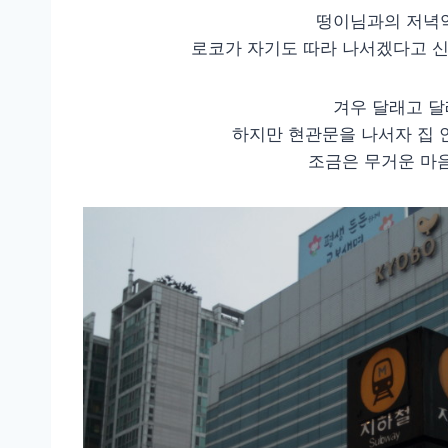
떵이님과의 저녁약
로코가 자기도 따라 나서겠다고 신
겨우 달래고 달
하지만 현관문을 나서자 집 
조금은 무거운 마