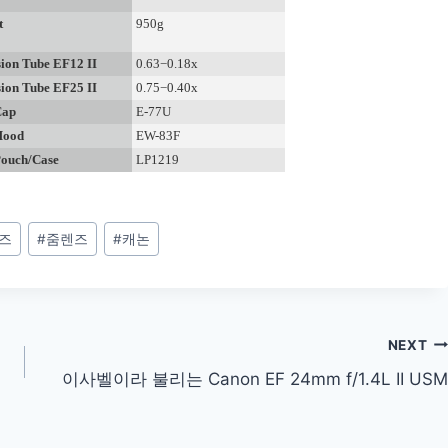
t
950g
ion Tube EF12 II
0.63−0.18x
ion Tube EF25 II
0.75−0.40x
Cap
E-77U
Hood
EW-83F
Pouch/Case
LP1219
즈
#
줌렌즈
#
캐논
NEXT
이사벨이라 불리는 Canon EF 24mm f/1.4L II USM