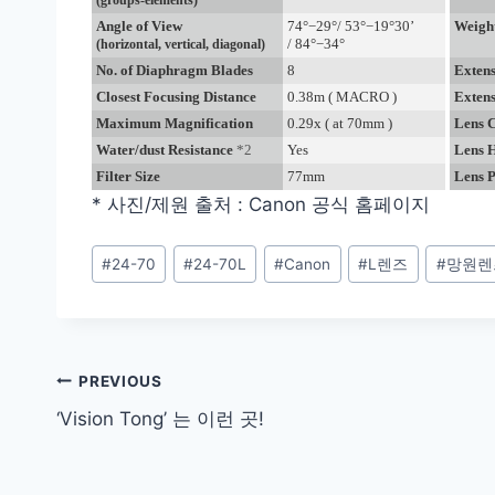
Angle of View
74°−29°/ 53°−19°30’
Weigh
/ 84°−34°
(horizontal, vertical, diagonal)
No. of Diaphragm Blades
8
Extens
Closest Focusing Distance
0.38m ( MACRO )
Extens
Maximum Magnification
0.29x ( at 70mm )
Lens 
Water/dust Resistance
*2
Yes
Lens 
Filter Size
77mm
Lens 
* 사진/제원 출처 : Canon 공식 홈페이지
Post
#
24-70
#
24-70L
#
Canon
#
L렌즈
#
망원렌
Tags:
Post
PREVIOUS
‘Vision Tong’ 는 이런 곳!
navigation