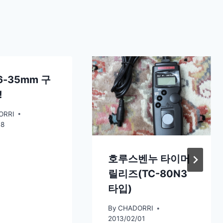
6-35mm 구
!
ORRI
08
호루스벤누 타이머
릴리즈(TC-80N3
타입)
By
CHADORRI
2013/02/01