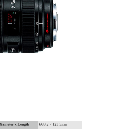
Diameter x Length
Ø83.2 × 123.5mm