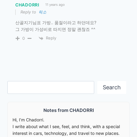
CHADORRI
11 years ago
Reply to
릭소
산골지기님표 가방.. 품절이라고 하던데요?
그 가방이 가성비로 따지면 정말 괜찮죠 ^^
Reply
0
Search
Search
Notes from CHADORRI
Hi, I’m Chadorri.
I write about what I see, feel, and think, with a special
interest in cars, technology, and travel to new places.