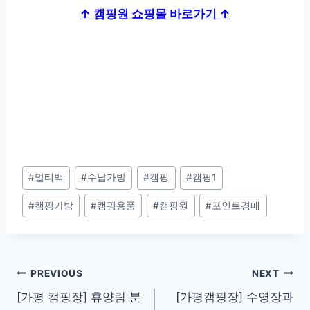
↑ 캠핑원 쇼핑몰 바로가기 ↑
Post
#
멀티백
#
수납가방
#
캠핑
#
캠핑1
Tags:
#
캠핑가방
#
캠핑용품
#
캠핑원
#
포인트경매
Post
PREVIOUS
NEXT
[가평 캠핑장] 휴양림 분
[가평캠핑장] 수영장과
navigation