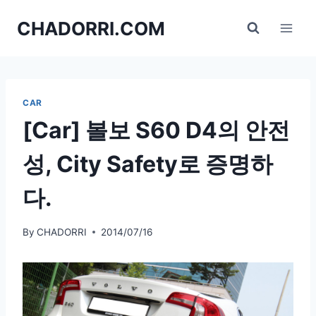
Skip
CHADORRI.COM
to
content
CAR
[Car] 볼보 S60 D4의 안전
성, City Safety로 증명하
다.
By
CHADORRI
2014/07/16