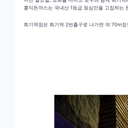
지난 일요일, 교회를 마치고 호주와 함께 회기역
홍익돈까스는 국내산 1등급 등심만을 고집하는 
회기역점은 회기역 2번출구로 나가면 약 70m정