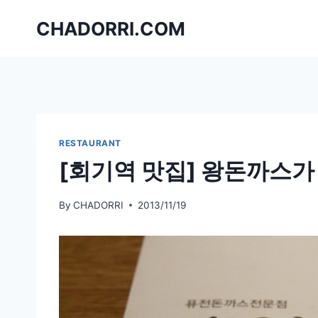
Skip
CHADORRI.COM
to
content
RESTAURANT
[회기역 맛집] 왕돈까스
By
CHADORRI
2013/11/19