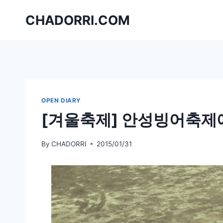
Skip
CHADORRI.COM
to
content
OPEN DIARY
[겨울축제] 안성빙어축제
By
CHADORRI
2015/01/31