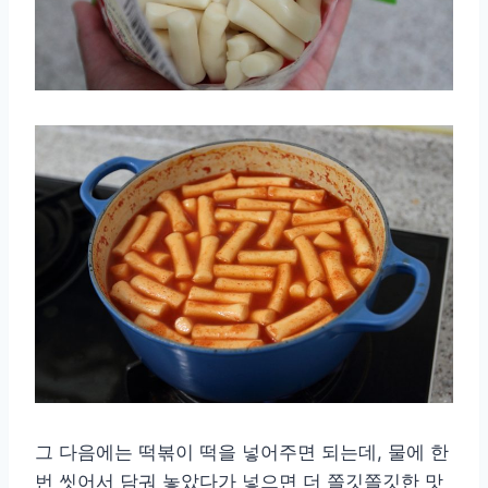
그 다음에는 떡볶이 떡을 넣어주면 되는데, 물에 한
번 씻어서 담궈 놓았다가 넣으면 더 쫄깃쫄깃한 맛